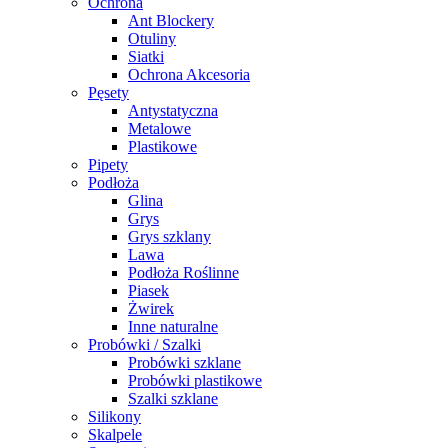
Ochrona
Ant Blockery
Otuliny
Siatki
Ochrona Akcesoria
Pęsety
Antystatyczna
Metalowe
Plastikowe
Pipety
Podłoża
Glina
Grys
Grys szklany
Lawa
Podłoża Roślinne
Piasek
Żwirek
Inne naturalne
Probówki / Szalki
Probówki szklane
Probówki plastikowe
Szalki szklane
Silikony
Skalpele