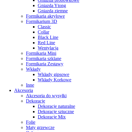
Gniazda probówkowe
Gniazda Ytong
Gniazda ziemne
Formikaria akrylowe
Formikarium 3D
Classic
Collar
Black Line
Red Line
Wentylacja
Formikaria Mini
Formikaria szklane
Formikaria Zestawy
Wkłady
Wkłady gipsowe
Wkłady Korkowe
Inne
Akcesoria
Akcesoria do wysyłki
Dekoracje
Dekoracje naturalne
Dekoracje sztuczne
Dekoracje Mix
Folie
Maty grzewcze