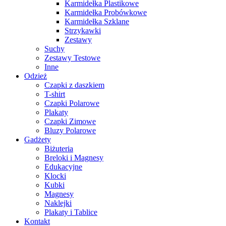
Karmidełka Plastikowe
Karmidełka Probówkowe
Karmidełka Szklane
Strzykawki
Zestawy
Suchy
Zestawy Testowe
Inne
Odzież
Czapki z daszkiem
T-shirt
Czapki Polarowe
Plakaty
Czapki Zimowe
Bluzy Polarowe
Gadżety
Biżuteria
Breloki i Magnesy
Edukacyjne
Klocki
Kubki
Magnesy
Naklejki
Plakaty i Tablice
Kontakt