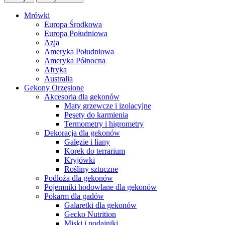
Mrówki
Europa Środkowa
Europa Południowa
Azja
Ameryka Południowa
Ameryka Północna
Afryka
Australia
Gekony Orzęsione
Akcesoria dla gekonów
Maty grzewcze i izolacyjne
Pęsety do karmienia
Termometry i higrometry
Dekoracja dla gekonów
Gałęzie i liany
Korek do terrarium
Kryjówki
Rośliny sztuczne
Podłoża dla gekonów
Pojemniki hodowlane dla gekonów
Pokarm dla gadów
Galaretki dla gekonów
Gecko Nutrition
Miski i podajniki