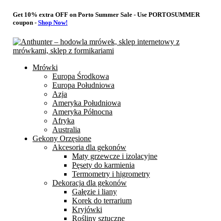
Get 10% extra OFF on Porto Summer Sale - Use
PORTOSUMMER
coupon -
Shop Now!
Mrówki
Europa Środkowa
Europa Południowa
Azja
Ameryka Południowa
Ameryka Północna
Afryka
Australia
Gekony Orzęsione
Akcesoria dla gekonów
Maty grzewcze i izolacyjne
Pęsety do karmienia
Termometry i higrometry
Dekoracja dla gekonów
Gałęzie i liany
Korek do terrarium
Kryjówki
Rośliny sztuczne