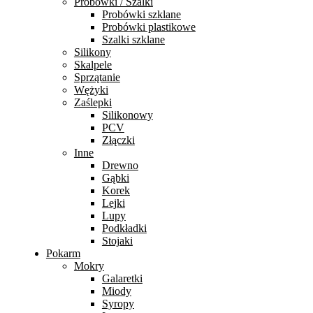
Probówki / Szalki
Probówki szklane
Probówki plastikowe
Szalki szklane
Silikony
Skalpele
Sprzątanie
Wężyki
Zaślepki
Silikonowy
PCV
Złączki
Inne
Drewno
Gąbki
Korek
Lejki
Lupy
Podkładki
Stojaki
Pokarm
Mokry
Galaretki
Miody
Syropy