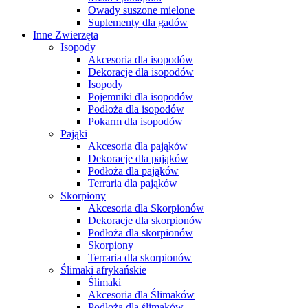
Owady suszone mielone
Suplementy dla gadów
Inne Zwierzęta
Isopody
Akcesoria dla isopodów
Dekoracje dla isopodów
Isopody
Pojemniki dla isopodów
Podłoża dla isopodów
Pokarm dla isopodów
Pająki
Akcesoria dla pająków
Dekoracje dla pająków
Podłoża dla pająków
Terraria dla pająków
Skorpiony
Akcesoria dla Skorpionów
Dekoracje dla skorpionów
Podłoża dla skorpionów
Skorpiony
Terraria dla skorpionów
Ślimaki afrykańskie
Ślimaki
Akcesoria dla Ślimaków
Podłoża dla ślimaków