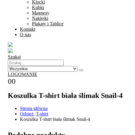
Klocki
Kubki
Magnesy
Naklejki
Plakaty i Tablice
Kontakt
O nas
Szukaj
LOGOWANIE
0
0
Koszulka T-shirt biała ślimak Snail-4
Strona główna
Odzież
,
T-shirt
Koszulka T-shirt biała ślimak Snail-4