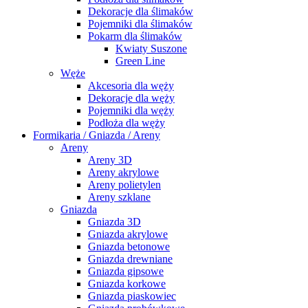
Dekoracje dla ślimaków
Pojemniki dla ślimaków
Pokarm dla ślimaków
Kwiaty Suszone
Green Line
Węże
Akcesoria dla węży
Dekoracje dla węży
Pojemniki dla węży
Podłoża dla węży
Formikaria / Gniazda / Areny
Areny
Areny 3D
Areny akrylowe
Areny polietylen
Areny szklane
Gniazda
Gniazda 3D
Gniazda akrylowe
Gniazda betonowe
Gniazda drewniane
Gniazda gipsowe
Gniazda korkowe
Gniazda piaskowiec