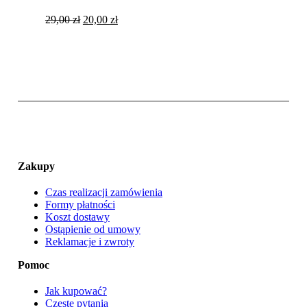
Pierwotna
Aktualna
29,00
zł
20,00
zł
cena
cena
wynosiła:
wynosi:
29,00 zł.
20,00 zł.
Zakupy
Czas realizacji zamówienia
Formy płatności
Koszt dostawy
Ostąpienie od umowy
Reklamacje i zwroty
Pomoc
Jak kupować?
Częste pytania