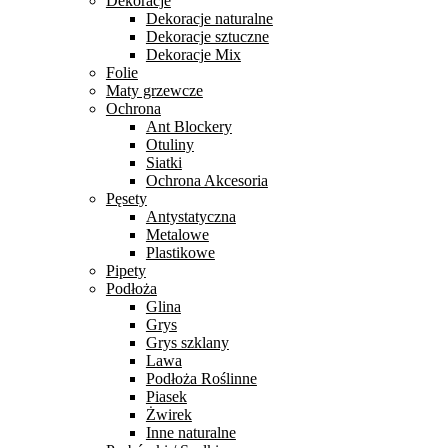
Dekoracje
Dekoracje naturalne
Dekoracje sztuczne
Dekoracje Mix
Folie
Maty grzewcze
Ochrona
Ant Blockery
Otuliny
Siatki
Ochrona Akcesoria
Pęsety
Antystatyczna
Metalowe
Plastikowe
Pipety
Podłoża
Glina
Grys
Grys szklany
Lawa
Podłoża Roślinne
Piasek
Żwirek
Inne naturalne