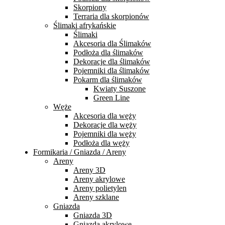
Skorpiony
Terraria dla skorpionów
Ślimaki afrykańskie
Ślimaki
Akcesoria dla Ślimaków
Podłoża dla ślimaków
Dekoracje dla ślimaków
Pojemniki dla ślimaków
Pokarm dla ślimaków
Kwiaty Suszone
Green Line
Węże
Akcesoria dla węży
Dekoracje dla węży
Pojemniki dla węży
Podłoża dla węży
Formikaria / Gniazda / Areny
Areny
Areny 3D
Areny akrylowe
Areny polietylen
Areny szklane
Gniazda
Gniazda 3D
Gniazda akrylowe