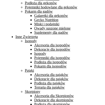
Podłoża dla gekonów
Pojemniki hodowlane dla gekonów
Pokarm dla gadów
Galaretki dla gekonów
Gecko Nutrition
Miski i podajniki
Owady suszone mielone
Suplementy dla gadów
Inne Zwierzęta
Isopody
Akcesoria dla isopodów
Dekoracje dla isopodów
Isopody
Pojemniki dla isopodów
Podłoża dla isopodów
Pokarm dla isopodów
Pająki
Akcesoria dla pająków
Dekoracje dla pająków
Podłoża dla pająków
Terraria dla pająków
Skorpiony
Akcesoria dla Skorpionów
Dekoracje dla skorpionów
Podłoża dla skorpionów