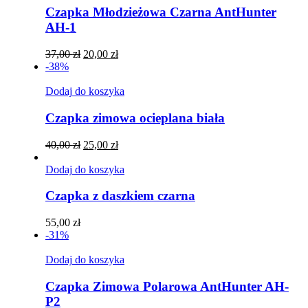
Czapka Młodzieżowa Czarna AntHunter
AH-1
Pierwotna
Aktualna
37,00
zł
20,00
zł
cena
cena
-38%
wynosiła:
wynosi:
37,00 zł.
20,00 zł.
Dodaj do koszyka
Czapka zimowa ocieplana biała
Pierwotna
Aktualna
40,00
zł
25,00
zł
cena
cena
wynosiła:
wynosi:
Dodaj do koszyka
40,00 zł.
25,00 zł.
Czapka z daszkiem czarna
55,00
zł
-31%
Dodaj do koszyka
Czapka Zimowa Polarowa AntHunter AH-
P2