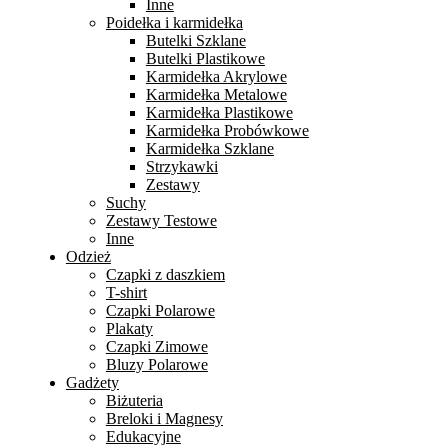
Inne
Poidełka i karmidełka
Butelki Szklane
Butelki Plastikowe
Karmidełka Akrylowe
Karmidełka Metalowe
Karmidełka Plastikowe
Karmidełka Probówkowe
Karmidełka Szklane
Strzykawki
Zestawy
Suchy
Zestawy Testowe
Inne
Odzież
Czapki z daszkiem
T-shirt
Czapki Polarowe
Plakaty
Czapki Zimowe
Bluzy Polarowe
Gadżety
Biżuteria
Breloki i Magnesy
Edukacyjne