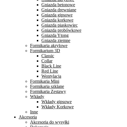
Gniazda betonowe
Gniazda drewniane
Gniazda gipsowe
Gniazda korkowe
Gniazda piaskowiec
Gniazda probówkowe
Gniazda Ytong
Gniazda ziemne
Formikaria akrylowe
Formikarium 3D
Classic
Collar
Black Line
Red Line
Wentylacja
Formikaria Mini
Formikaria szklane
Formikaria Zestawy
Wkłady
Wkłady gipsowe
Wkłady Korkowe
Inne
Akcesoria
Akcesoria do wysyłki