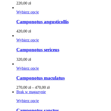
wariantów.
220,00
zł
Opcje
można
Ten
Wybierz opcje
wybrać
produkt
na
ma
Camponotus angusticollis
stronie
wiele
produktu
wariantów.
420,00
zł
Opcje
można
Ten
Wybierz opcje
wybrać
produkt
na
ma
Camponotus sericeus
stronie
wiele
produktu
wariantów.
320,00
zł
Opcje
można
Ten
Wybierz opcje
wybrać
produkt
na
ma
Camponotus maculatus
stronie
wiele
produktu
wariantów.
Zakres
270,00
zł
–
470,00
zł
Opcje
cen:
Brak w magazynie
można
od
wybrać
Ten
270,00 zł
Wybierz opcje
na
produkt
do
stronie
ma
470,00 zł
Camponotus sanctus