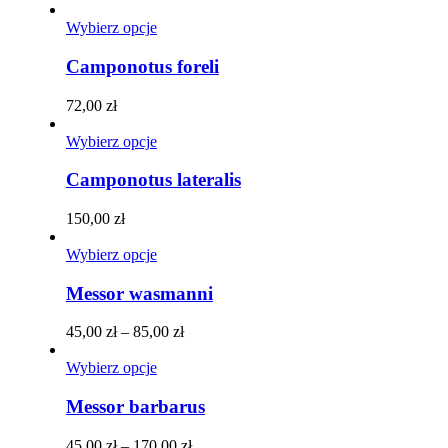
Ten
Wybierz opcje
produkt
ma
Camponotus foreli
wiele
wariantów.
72,00
zł
Opcje
można
Ten
Wybierz opcje
wybrać
produkt
na
ma
Camponotus lateralis
stronie
wiele
produktu
wariantów.
150,00
zł
Opcje
można
Ten
Wybierz opcje
wybrać
produkt
na
ma
Messor wasmanni
stronie
wiele
produktu
wariantów.
Zakres
45,00
zł
–
85,00
zł
Opcje
cen:
można
Ten
od
Wybierz opcje
wybrać
produkt
45,00 zł
na
ma
do
Messor barbarus
stronie
wiele
85,00 zł
produktu
wariantów.
Zakres
45,00
zł
–
170,00
zł