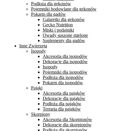
Podłoża dla gekonów
Pojemniki hodowlane dla gekonów
Pokarm dla gadów
Galaretki dla gekonów
Gecko Nutrition
Miski i podajniki
Owady suszone mielone
Suplementy dla gadów
Inne Zwierzęta
Isopody
Akcesoria dla isopodów
Dekoracje dla isopodów
Isopody
Pojemniki dla isopodów
Podłoża dla isopodów
Pokarm dla isopodów
Pająki
Akcesoria dla pająków
Dekoracje dla pająków
Podłoża dla pająków
Terraria dla pająków
Skorpiony
Akcesoria dla Skorpionów
Dekoracje dla skorpionów
Podłoża dla skorpionów