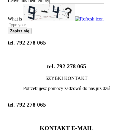
Leave this field empty
What is
S
o
l
v
tel. 792 278 065
e
t
h
e
tel. 792 278 065
m
a
t
SZYBKI KONTAKT
h
p
Potrzebujesz pomocy zadzowń do nas już dziś
r
o
b
tel. 792 278 065
l
e
m
s
KONTAKT E-MAIL
h