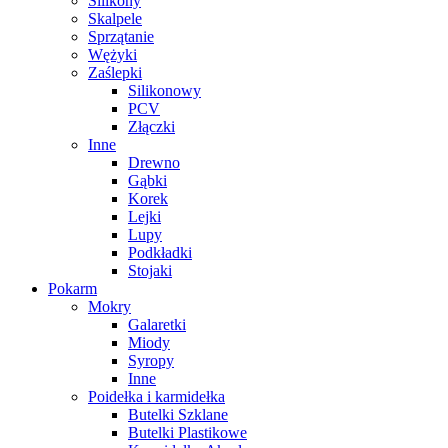
Silikony
Skalpele
Sprzątanie
Wężyki
Zaślepki
Silikonowy
PCV
Złączki
Inne
Drewno
Gąbki
Korek
Lejki
Lupy
Podkładki
Stojaki
Pokarm
Mokry
Galaretki
Miody
Syropy
Inne
Poidełka i karmidełka
Butelki Szklane
Butelki Plastikowe