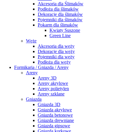
Akcesoria dla Ślimaków
Podłoża dla ślimaków
Dekoracje dla ślimaków
Pojemniki dla ślimaków
Pokarm dla ślimaków
Kwiaty Suszone
Green Line
Węże
Akcesoria dla węży
Dekoracje dla węży
Pojemniki dla węży
Podłoża dla węży
Formikaria / Gniazda / Areny
Areny
Areny 3D
Areny akrylowe
Areny polietylen
Areny szklane
Gniazda
Gniazda 3D
Gniazda akrylowe
Gniazda betonowe
Gniazda drewniane
Gniazda gipsowe
Gniazda korkowe