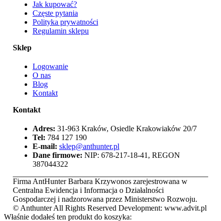
Jak kupować?
Częste pytania
Polityka prywatności
Regulamin sklepu
Sklep
Logowanie
O nas
Blog
Kontakt
Kontakt
Adres:
31-963 Kraków, Osiedle Krakowiaków 20/7
Tel:
784 127 190
E-mail:
sklep@anthunter.pl
Dane firmowe:
NIP: 678-217-18-41, REGON
387044322
Firma AntHunter Barbara Krzywonos zarejestrowana w
Centralna Ewidencja i Informacja o Działalności
Gospodarczej i nadzorowana przez Ministerstwo Rozwoju.
© Anthunter All Rights Reserved Development: www.advit.pl
Właśnie dodałeś ten produkt do koszyka: