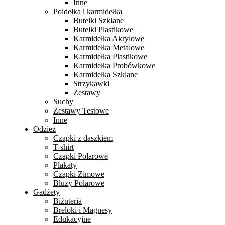
Inne
Poidełka i karmidełka
Butelki Szklane
Butelki Plastikowe
Karmidełka Akrylowe
Karmidełka Metalowe
Karmidełka Plastikowe
Karmidełka Probówkowe
Karmidełka Szklane
Strzykawki
Zestawy
Suchy
Zestawy Testowe
Inne
Odzież
Czapki z daszkiem
T-shirt
Czapki Polarowe
Plakaty
Czapki Zimowe
Bluzy Polarowe
Gadżety
Biżuteria
Breloki i Magnesy
Edukacyjne