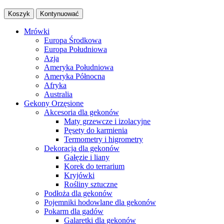
Koszyk
Kontynuować
Mrówki
Europa Środkowa
Europa Południowa
Azja
Ameryka Południowa
Ameryka Północna
Afryka
Australia
Gekony Orzęsione
Akcesoria dla gekonów
Maty grzewcze i izolacyjne
Pęsety do karmienia
Termometry i higrometry
Dekoracja dla gekonów
Gałęzie i liany
Korek do terrarium
Kryjówki
Rośliny sztuczne
Podłoża dla gekonów
Pojemniki hodowlane dla gekonów
Pokarm dla gadów
Galaretki dla gekonów