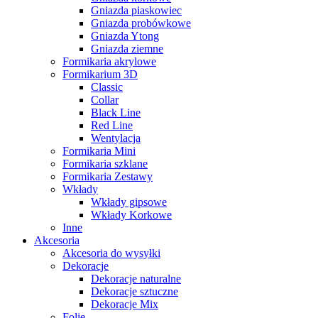
Gniazda piaskowiec
Gniazda probówkowe
Gniazda Ytong
Gniazda ziemne
Formikaria akrylowe
Formikarium 3D
Classic
Collar
Black Line
Red Line
Wentylacja
Formikaria Mini
Formikaria szklane
Formikaria Zestawy
Wkłady
Wkłady gipsowe
Wkłady Korkowe
Inne
Akcesoria
Akcesoria do wysyłki
Dekoracje
Dekoracje naturalne
Dekoracje sztuczne
Dekoracje Mix
Folie