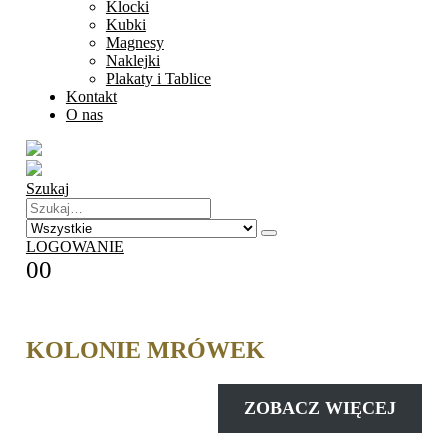
Klocki
Kubki
Magnesy
Naklejki
Plakaty i Tablice
Kontakt
O nas
Szukaj
LOGOWANIE
0
0
KOLONIE MRÓWEK
ZOBACZ WIĘCEJ