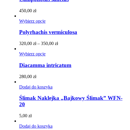
produktu
wiele
wariantów.
450,00
zł
Opcje
można
Ten
Wybierz opcje
wybrać
produkt
na
ma
Polyrhachis vermiculosa
stronie
wiele
produktu
wariantów.
Zakres
320,00
zł
–
350,00
zł
Opcje
cen:
można
Ten
od
Wybierz opcje
wybrać
produkt
320,00 zł
na
ma
do
Diacamma intricatum
stronie
wiele
350,00 zł
produktu
wariantów.
280,00
zł
Opcje
można
Dodaj do koszyka
wybrać
na
Ślimak Naklejka „Bajkowy Ślimak” WFN-
stronie
20
produktu
5,00
zł
Dodaj do koszyka