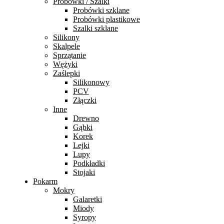
Probówki / Szalki
Probówki szklane
Probówki plastikowe
Szalki szklane
Silikony
Skalpele
Sprzątanie
Wężyki
Zaślepki
Silikonowy
PCV
Złączki
Inne
Drewno
Gąbki
Korek
Lejki
Lupy
Podkładki
Stojaki
Pokarm
Mokry
Galaretki
Miody
Syropy