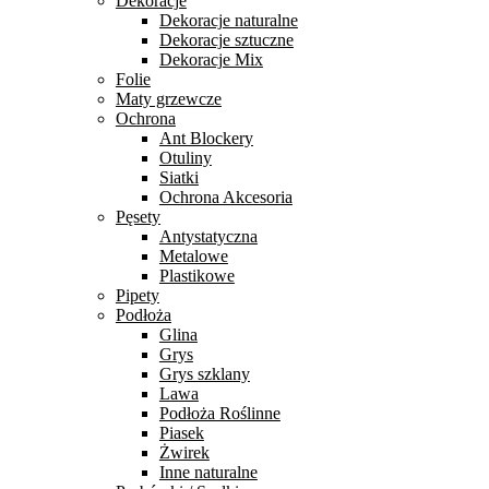
Dekoracje
Dekoracje naturalne
Dekoracje sztuczne
Dekoracje Mix
Folie
Maty grzewcze
Ochrona
Ant Blockery
Otuliny
Siatki
Ochrona Akcesoria
Pęsety
Antystatyczna
Metalowe
Plastikowe
Pipety
Podłoża
Glina
Grys
Grys szklany
Lawa
Podłoża Roślinne
Piasek
Żwirek
Inne naturalne