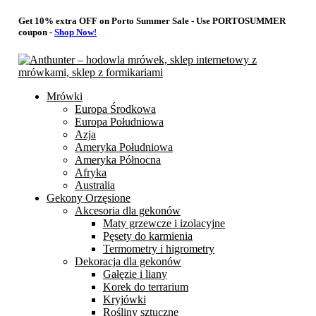
Get 10% extra OFF on Porto Summer Sale - Use
PORTOSUMMER
coupon -
Shop Now!
Mrówki
Europa Środkowa
Europa Południowa
Azja
Ameryka Południowa
Ameryka Północna
Afryka
Australia
Gekony Orzęsione
Akcesoria dla gekonów
Maty grzewcze i izolacyjne
Pęsety do karmienia
Termometry i higrometry
Dekoracja dla gekonów
Gałęzie i liany
Korek do terrarium
Kryjówki
Rośliny sztuczne