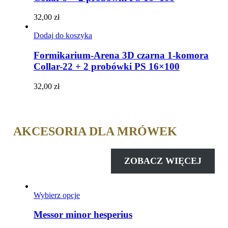
32,00
zł
Dodaj do koszyka
Formikarium-Arena 3D czarna 1-komora
Collar-22 + 2 probówki PS 16×100
32,00
zł
AKCESORIA DLA MRÓWEK
ZOBACZ WIĘCEJ
Ten
Wybierz opcje
produkt
ma
Messor minor hesperius
wiele