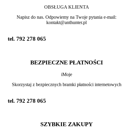
o
OBSŁUGA KLIENTA
w
n
Napisz do nas. Odpowiemy na Twoje pytania e-mail:
i
kontakt@anthunter.pl
n
t
h
tel. 792 278 065
e
i
m
a
BEZPIECZNE PŁATNOŚCI
g
e
t
iMoje
o
c
Skorzystaj z bezpiecznych bramki płatności internetowych
o
n
t
tel. 792 278 065
i
n
u
e
SZYBKIE ZAKUPY
.