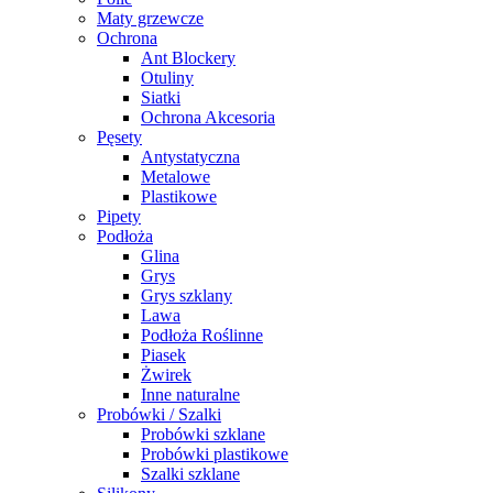
Maty grzewcze
Ochrona
Ant Blockery
Otuliny
Siatki
Ochrona Akcesoria
Pęsety
Antystatyczna
Metalowe
Plastikowe
Pipety
Podłoża
Glina
Grys
Grys szklany
Lawa
Podłoża Roślinne
Piasek
Żwirek
Inne naturalne
Probówki / Szalki
Probówki szklane
Probówki plastikowe
Szalki szklane