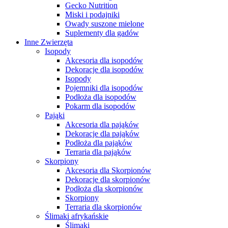
Gecko Nutrition
Miski i podajniki
Owady suszone mielone
Suplementy dla gadów
Inne Zwierzęta
Isopody
Akcesoria dla isopodów
Dekoracje dla isopodów
Isopody
Pojemniki dla isopodów
Podłoża dla isopodów
Pokarm dla isopodów
Pająki
Akcesoria dla pająków
Dekoracje dla pająków
Podłoża dla pająków
Terraria dla pająków
Skorpiony
Akcesoria dla Skorpionów
Dekoracje dla skorpionów
Podłoża dla skorpionów
Skorpiony
Terraria dla skorpionów
Ślimaki afrykańskie
Ślimaki