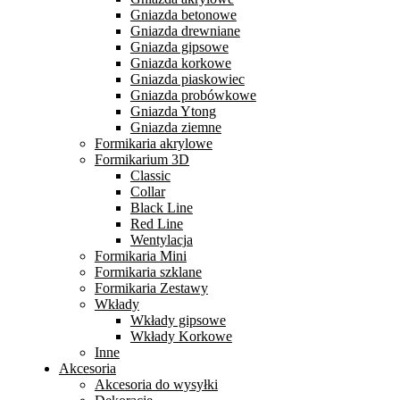
Gniazda betonowe
Gniazda drewniane
Gniazda gipsowe
Gniazda korkowe
Gniazda piaskowiec
Gniazda probówkowe
Gniazda Ytong
Gniazda ziemne
Formikaria akrylowe
Formikarium 3D
Classic
Collar
Black Line
Red Line
Wentylacja
Formikaria Mini
Formikaria szklane
Formikaria Zestawy
Wkłady
Wkłady gipsowe
Wkłady Korkowe
Inne
Akcesoria
Akcesoria do wysyłki