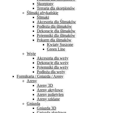
Skorpiony
Terraria dla skorpionów
Ślimaki afrykańskie
Ślimaki
Akcesoria dla Ślimaków
Podłoża dla ślimaków
Dekoracje dla ślimaków
Pojemniki dla ślimaków
Pokarm dla ślimaków
Kwiaty Suszone
Green Line
Węże
Akcesoria dla węży
Dekoracje dla węży
Pojemniki dla węży
Podłoża dla węży
Formikaria / Gniazda / Areny
Areny
Areny 3D
Areny akrylowe
Areny polietylen
Areny szklane
Gniazda
Gniazda 3D
Gniazda akrylowe