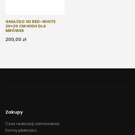
GNIAZDO 3D RED-WHITE
20×20 CM HIGH DLA
MRÓWEK
200,00
zł
Zakupy
Czas realizacji zamówienia
Formy płatności