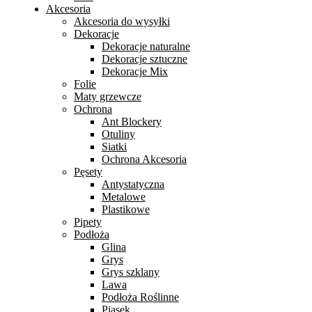
Akcesoria
Akcesoria do wysyłki
Dekoracje
Dekoracje naturalne
Dekoracje sztuczne
Dekoracje Mix
Folie
Maty grzewcze
Ochrona
Ant Blockery
Otuliny
Siatki
Ochrona Akcesoria
Pęsety
Antystatyczna
Metalowe
Plastikowe
Pipety
Podłoża
Glina
Grys
Grys szklany
Lawa
Podłoża Roślinne
Piasek