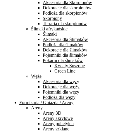
Akcesoria dla Skorpionów
Dekoracje dla skorpionów
Podłoża dla skorpionów
Skorpiony
Terraria dla skorpionów
Ślimaki afrykańskie
Ślimaki
Akcesoria dla Ślimaków
Podłoża dla ślimaków
Dekoracje dla ślimaków
Pojemniki dla ślimaków
Pokarm dla ślimaków
Kwiaty Suszone
Green Line
Węże
Akcesoria dla węży
Dekoracje dla węży
Pojemniki dla węży
Podłoża dla węży
Formikaria / Gniazda / Areny
Areny
Areny 3D
Areny akrylowe
Areny polietylen
Areny szklane