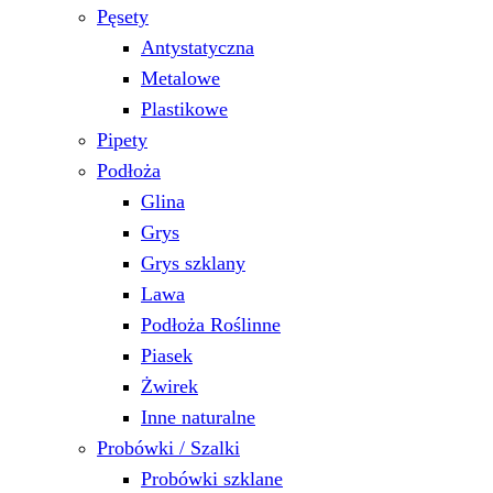
Pęsety
Antystatyczna
Metalowe
Plastikowe
Pipety
Podłoża
Glina
Grys
Grys szklany
Lawa
Podłoża Roślinne
Piasek
Żwirek
Inne naturalne
Probówki / Szalki
Probówki szklane