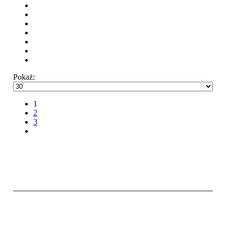
Pokaż:
1
2
3