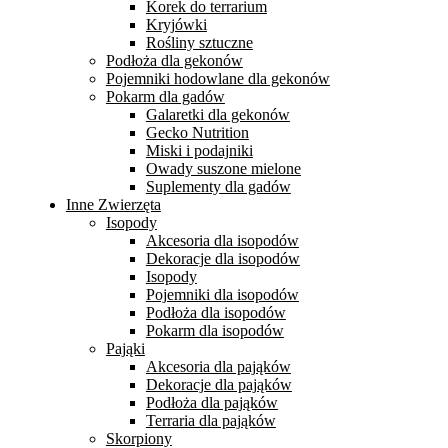
Korek do terrarium
Kryjówki
Rośliny sztuczne
Podłoża dla gekonów
Pojemniki hodowlane dla gekonów
Pokarm dla gadów
Galaretki dla gekonów
Gecko Nutrition
Miski i podajniki
Owady suszone mielone
Suplementy dla gadów
Inne Zwierzęta
Isopody
Akcesoria dla isopodów
Dekoracje dla isopodów
Isopody
Pojemniki dla isopodów
Podłoża dla isopodów
Pokarm dla isopodów
Pająki
Akcesoria dla pająków
Dekoracje dla pająków
Podłoża dla pająków
Terraria dla pająków
Skorpiony