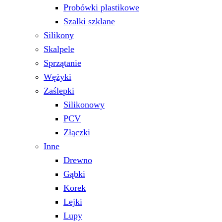
Probówki plastikowe
Szalki szklane
Silikony
Skalpele
Sprzątanie
Wężyki
Zaślepki
Silikonowy
PCV
Złączki
Inne
Drewno
Gąbki
Korek
Lejki
Lupy