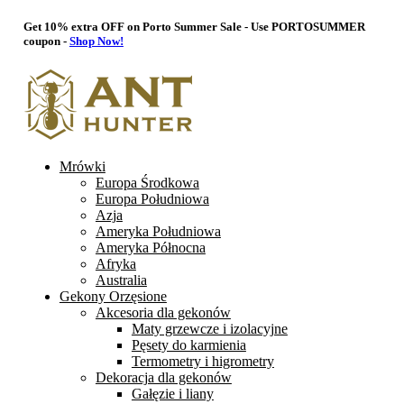
Get 10% extra OFF on Porto Summer Sale - Use
PORTOSUMMER
coupon -
Shop Now!
Mrówki
Europa Środkowa
Europa Południowa
Azja
Ameryka Południowa
Ameryka Północna
Afryka
Australia
Gekony Orzęsione
Akcesoria dla gekonów
Maty grzewcze i izolacyjne
Pęsety do karmienia
Termometry i higrometry
Dekoracja dla gekonów
Gałęzie i liany