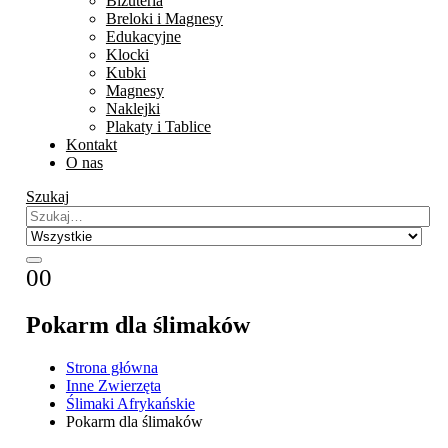
Biżuteria
Breloki i Magnesy
Edukacyjne
Klocki
Kubki
Magnesy
Naklejki
Plakaty i Tablice
Kontakt
O nas
Szukaj
0
0
Pokarm dla ślimaków
Strona główna
Inne Zwierzęta
Ślimaki Afrykańskie
Pokarm dla ślimaków