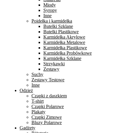
Miody
Syropy
Inne
Poidełka i karmidełka
Butelki Szklane
Butelki Plastikowe
Karmidełka Akrylowe
Karmidełka Metalowe
Karmidełka Plastikowe
Karmidełka Probówkowe
Karmidełka Szklane
Strzykawki
Zestawy
Suchy
Zestawy Testowe
Inne
Odzież
Czapki z daszkiem
T-shirt
Czapki Polarowe
Plakaty
Czapki Zimowe
Bluzy Polarowe
Gadżety