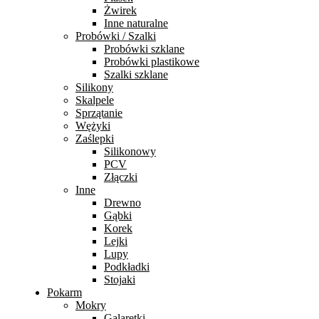
Żwirek
Inne naturalne
Probówki / Szalki
Probówki szklane
Probówki plastikowe
Szalki szklane
Silikony
Skalpele
Sprzątanie
Wężyki
Zaślepki
Silikonowy
PCV
Złączki
Inne
Drewno
Gąbki
Korek
Lejki
Lupy
Podkładki
Stojaki
Pokarm
Mokry
Galaretki