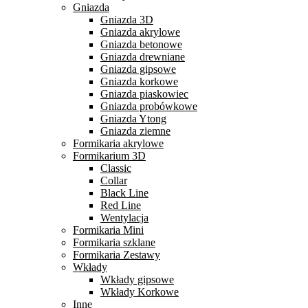
Gniazda
Gniazda 3D
Gniazda akrylowe
Gniazda betonowe
Gniazda drewniane
Gniazda gipsowe
Gniazda korkowe
Gniazda piaskowiec
Gniazda probówkowe
Gniazda Ytong
Gniazda ziemne
Formikaria akrylowe
Formikarium 3D
Classic
Collar
Black Line
Red Line
Wentylacja
Formikaria Mini
Formikaria szklane
Formikaria Zestawy
Wkłady
Wkłady gipsowe
Wkłady Korkowe
Inne