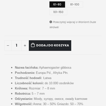
61-80
81-100
101-150
Przeczytaj więcej o
Wariant Duże
Mrówki
DODAJ DO KOSZYKA
Nazwa łacińska:
Aphaenogaster gibbosa
Pochodzenie:
Europa Pd., Afryka Płn.
Trudność hodowli
: Łatwa
Liczebność kolonii:
do 10.000 osobników
Królowa:
Rozmiar: 7 – 8 mm
Robotnica:
5 – 7 mm
Odżywianie:
Miody, syropy, owoce, owady karmowe
Wilgotność:
Arena: 30 – 50% Gniazdo: 50 – 70%