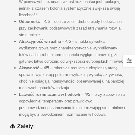
W pierwszych sezonach wzrost liczebności jest spokojny,
jednak z czasem kolonia systematycznie zwiększa swoją
liczebność.
Odporność – 4/5
– dobrze znosi drobne błędy hodowlane i
przy zachowaniu podstawowych zasad utrzymania rozwija
się stabilnie.
Atrakcyjność wizualna – 4/5
– smukła sylwetka,
wydłużona głowa oraz charakterystycznie wyprofilowany
tułów nadają robotnicom elegancki wygląd i sprawiają, że
gatunek łatwo odróżnić od większości europejskich mrówek.
Aktywność – 4/5
– robotnice regularnie eksplorują arenę,
sprawnie wyszukują pokarm i wykazują wysoką aktywność,
choć nie osiągają intensywności obserwowanej u najbardziej
ruchliwych gatunków rodzaju.
Łatwość rozmnażania w hodowli – 4/5
– przy zapewnieniu
odpowiedniej temperatury oraz prawidłowo
przeprowadzonego zimowania kolonie rozwijają się stabilnie i
mogą być z powodzeniem rozmnażane w hodowli.
🐜
Zalety: