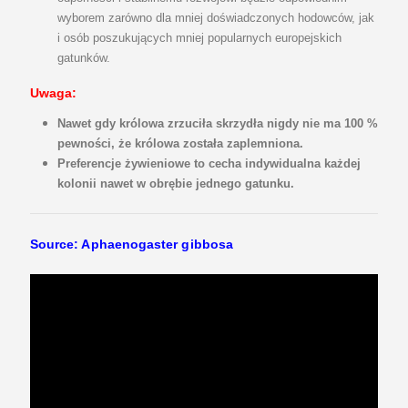
wyborem zarówno dla mniej doświadczonych hodowców, jak
i osób poszukujących mniej popularnych europejskich
gatunków.
Uwaga:
Nawet gdy królowa zrzuciła skrzydła nigdy nie ma 100 %
pewności, że królowa została zaplemniona.
Preferencje żywieniowe to cecha indywidualna każdej
kolonii nawet w obrębie jednego gatunku.
Source: Aphaenogaster gibbosa