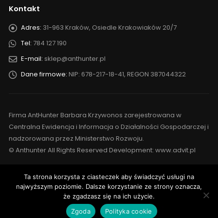
Kontakt
Adres:
31-963 Kraków, Osiedle Krakowiaków 20/7
Tel:
784 127 190
E-mail:
sklep@anthunter.pl
Dane firmowe:
NIP: 678-217-18-41, REGON 387044322
Firma AntHunter Barbara Krzywonos zarejestrowana w
Centralna Ewidencja i Informacja o Działalności Gospodarczej i
nadzorowana przez Ministerstwo Rozwoju.
© Anthunter All Rights Reserved Development: www.advit.pl
Ta strona korzysta z ciasteczek aby świadczyć usługi na
najwyższym poziomie. Dalsze korzystanie ze strony oznacza,
że zgadzasz się na ich użycie.
Zgoda
Polityka cookie