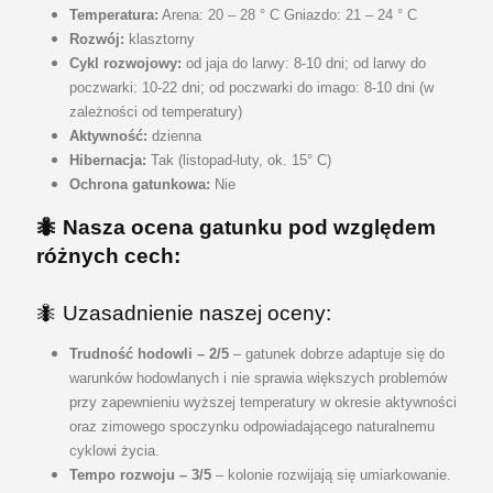
Temperatura:
Arena: 20 – 28 ° C Gniazdo: 21 – 24 ° C
Rozwój:
klasztorny
Cykl rozwojowy:
od jaja do larwy: 8-10 dni; od larwy do
poczwarki: 10-22 dni; od poczwarki do imago: 8-10 dni (w
zależności od temperatury)
Aktywność:
dzienna
Hibernacja:
Tak (listopad-luty, ok. 15° C)
Ochrona gatunkowa:
Nie
🐜
Nasza ocena gatunku pod względem
różnych cech:
🐜 Uzasadnienie naszej oceny
:
Trudność hodowli – 2/5
– gatunek dobrze adaptuje się do
warunków hodowlanych i nie sprawia większych problemów
przy zapewnieniu wyższej temperatury w okresie aktywności
oraz zimowego spoczynku odpowiadającego naturalnemu
cyklowi życia.
Tempo rozwoju – 3/5
– kolonie rozwijają się umiarkowanie.