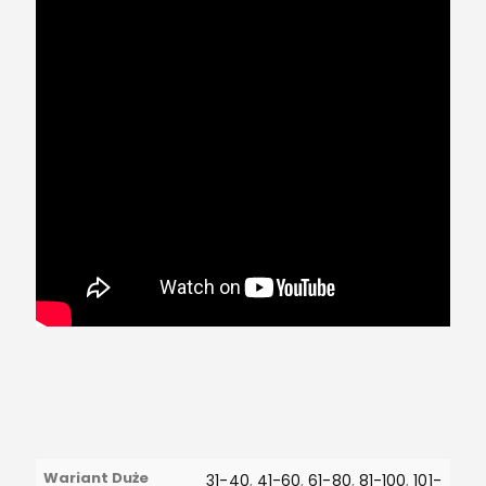
Wariant Duże
31-40
,
41-60
,
61-80
,
81-100
,
101-