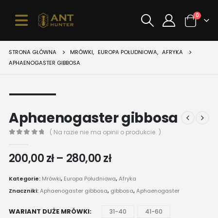
0
STRONA GŁÓWNA
MRÓWKI
,
EUROPA POŁUDNIOWA
,
AFRYKA
APHAENOGASTER GIBBOSA
Aphaenogaster gibbosa
( Na razie nie ma opinii o produkcie. )
0
z 5
Zakres
200,00
zł
–
280,00
zł
cen:
od
Kategorie:
Mrówki
,
Europa Południowa
,
Afryka
200,00 zł
Znaczniki:
Aphaenogaster gibbosa
,
gibbosa
,
Aphaenogaster
do
280,00 zł
WARIANT DUŻE MRÓWKI
31-40
41-60