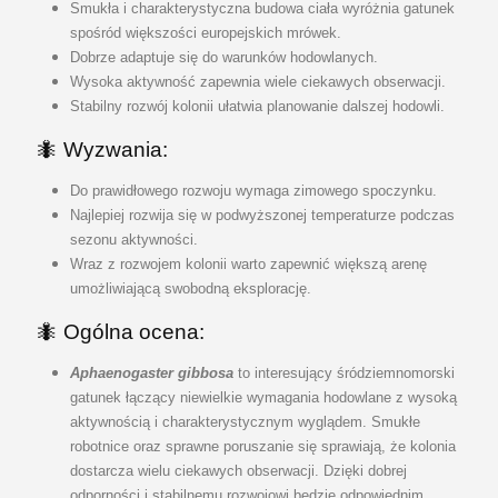
Smukła i charakterystyczna budowa ciała wyróżnia gatunek
spośród większości europejskich mrówek.
Dobrze adaptuje się do warunków hodowlanych.
Wysoka aktywność zapewnia wiele ciekawych obserwacji.
Stabilny rozwój kolonii ułatwia planowanie dalszej hodowli.
🐜
Wyzwania:
Do prawidłowego rozwoju wymaga zimowego spoczynku.
Najlepiej rozwija się w podwyższonej temperaturze podczas
sezonu aktywności.
Wraz z rozwojem kolonii warto zapewnić większą arenę
umożliwiającą swobodną eksplorację.
🐜 Ogólna ocena:
Aphaenogaster gibbosa
to interesujący śródziemnomorski
gatunek łączący niewielkie wymagania hodowlane z wysoką
aktywnością i charakterystycznym wyglądem. Smukłe
robotnice oraz sprawne poruszanie się sprawiają, że kolonia
dostarcza wielu ciekawych obserwacji. Dzięki dobrej
odporności i stabilnemu rozwojowi będzie odpowiednim