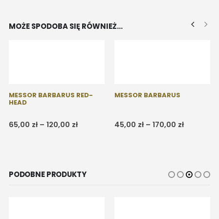
MOŻE SPODOBA SIĘ RÓWNIEŻ…
MESSOR BARBARUS RED-
MESSOR BARBARUS
HEAD
Zakres
Zakres
65,00
zł
–
120,00
zł
45,00
zł
–
170,00
zł
cen:
cen:
od
od
ł
65,00 zł
45,00 zł
do
do
zł
120,00 zł
170,00 zł
PODOBNE PRODUKTY