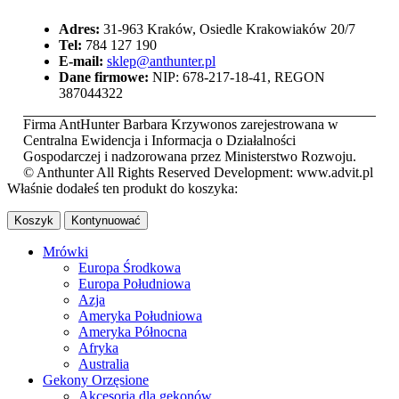
Adres:
31-963 Kraków, Osiedle Krakowiaków 20/7
Tel:
784 127 190
E-mail:
sklep@anthunter.pl
Dane firmowe:
NIP: 678-217-18-41, REGON
387044322
Firma AntHunter Barbara Krzywonos zarejestrowana w
Centralna Ewidencja i Informacja o Działalności
Gospodarczej i nadzorowana przez Ministerstwo Rozwoju.
© Anthunter All Rights Reserved Development: www.advit.pl
Właśnie dodałeś ten produkt do koszyka:
Koszyk
Kontynuować
Mrówki
Europa Środkowa
Europa Południowa
Azja
Ameryka Południowa
Ameryka Północna
Afryka
Australia
Gekony Orzęsione
Akcesoria dla gekonów