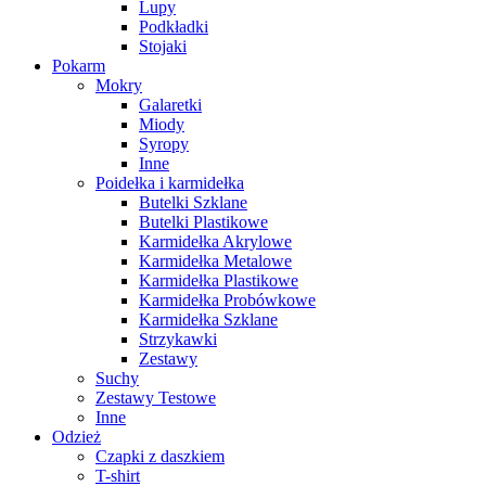
Lupy
Podkładki
Stojaki
Pokarm
Mokry
Galaretki
Miody
Syropy
Inne
Poidełka i karmidełka
Butelki Szklane
Butelki Plastikowe
Karmidełka Akrylowe
Karmidełka Metalowe
Karmidełka Plastikowe
Karmidełka Probówkowe
Karmidełka Szklane
Strzykawki
Zestawy
Suchy
Zestawy Testowe
Inne
Odzież
Czapki z daszkiem
T-shirt