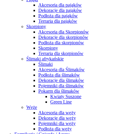
Akcesoria dla pająków
Dekoracje dla pająków
Podłoża dla pająków
Terraria dla pająków
Skorpiony
Akcesoria dla Skorpionów
Dekoracje dla skorpionów
Podłoża dla skorpionów
Skorpiony
Terraria dla skorpionów
Ślimaki afrykańskie
Ślimaki
Akcesoria dla Ślimaków
Podłoża dla ślimaków
Dekoracje dla ślimaków
Pojemniki dla ślimaków
Pokarm dla ślimaków
Kwiaty Suszone
Green Line
Węże
Akcesoria dla węży
Dekoracje dla węży
Pojemniki dla węży
Podłoża dla węży