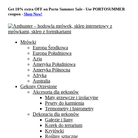
Get 10% extra OFF on Porto Summer Sale - Use
PORTOSUMMER
coupon -
Shop Now!
Mrówki
Europa Środkowa
Europa Południowa
Azja
Ameryka Południowa
Ameryka Północna
Afryka
Australia
Gekony Orzęsione
Akcesoria dla gekonów
Maty grzewcze i izolacyjne
Pęsety do karmienia
Termometry i higrometry
Dekoracja dla gekonów
Gałęzie i liany
Korek do terrarium
Kryjówki
Rośliny sztuczne