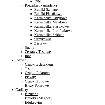
Inne
Poidełka i karmidełka
Butelki Szklane
Butelki Plastikowe
Karmidełka Akrylowe
Karmidełka Metalowe
Karmidełka Plastikowe
Karmidełka Probówkowe
Karmidełka Szklane
Strzykawki
Zestawy
Suchy
Zestawy Testowe
Inne
Odzież
Czapki z daszkiem
T-shirt
Czapki Polarowe
Plakaty
Czapki Zimowe
Bluzy Polarowe
Gadżety
Biżuteria
Breloki i Magnesy
Edukacyjne