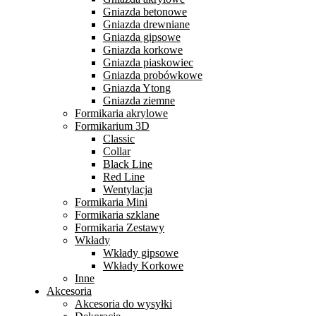
Gniazda betonowe
Gniazda drewniane
Gniazda gipsowe
Gniazda korkowe
Gniazda piaskowiec
Gniazda probówkowe
Gniazda Ytong
Gniazda ziemne
Formikaria akrylowe
Formikarium 3D
Classic
Collar
Black Line
Red Line
Wentylacja
Formikaria Mini
Formikaria szklane
Formikaria Zestawy
Wkłady
Wkłady gipsowe
Wkłady Korkowe
Inne
Akcesoria
Akcesoria do wysyłki