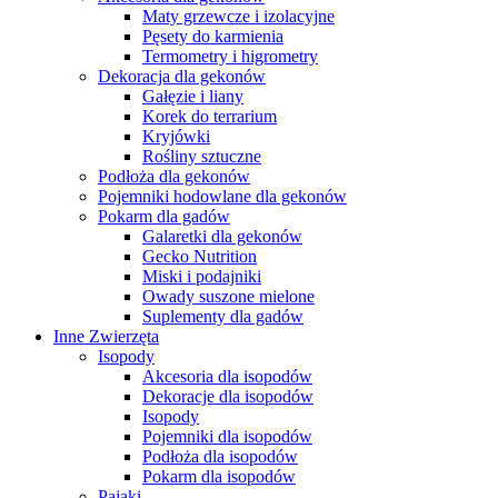
Maty grzewcze i izolacyjne
Pęsety do karmienia
Termometry i higrometry
Dekoracja dla gekonów
Gałęzie i liany
Korek do terrarium
Kryjówki
Rośliny sztuczne
Podłoża dla gekonów
Pojemniki hodowlane dla gekonów
Pokarm dla gadów
Galaretki dla gekonów
Gecko Nutrition
Miski i podajniki
Owady suszone mielone
Suplementy dla gadów
Inne Zwierzęta
Isopody
Akcesoria dla isopodów
Dekoracje dla isopodów
Isopody
Pojemniki dla isopodów
Podłoża dla isopodów
Pokarm dla isopodów
Pająki