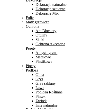
Dekoracje
Dekoracje naturalne
Dekoracje sztuczne
Dekoracje Mix
Folie
Maty grzewcze
Ochrona
Ant Blockery
Otuliny
Siatki
Ochrona Akcesoria
Pęsety
Antystatyczna
Metalowe
Plastikowe
Pipety
Podłoża
Glina
Grys
Grys szklany
Lawa
Podłoża Roślinne
Piasek
Żwirek
Inne naturalne