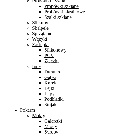
Probówki / Szalki
Probówki szklane
Probówki plastikowe
Szalki szklane
Silikony
Skalpele
Sprzątanie
Wężyki
Zaślepki
Silikonowy
PCV
Złączki
Inne
Drewno
Gąbki
Korek
Lejki
Lupy
Podkładki
Stojaki
Pokarm
Mokry
Galaretki
Miody
Syropy