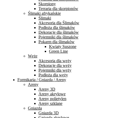
Skorpiony
Terraria dla skorpionów
Ślimaki afrykańskie
Ślimaki
Akcesoria dla Ślimaków
Podłoża dla ślimaków
Dekoracje dla ślimaków
Pojemniki dla ślimaków
Pokarm dla ślimaków
Kwiaty Suszone
Green Line
Węże
Akcesoria dla węży
Dekoracje dla węży
Pojemniki dla węży
Podłoża dla węży
Formikaria / Gniazda / Areny
Areny
Areny 3D
Areny akrylowe
Areny polietylen
Areny szklane
Gniazda
Gniazda 3D
Gniazda akrylowe