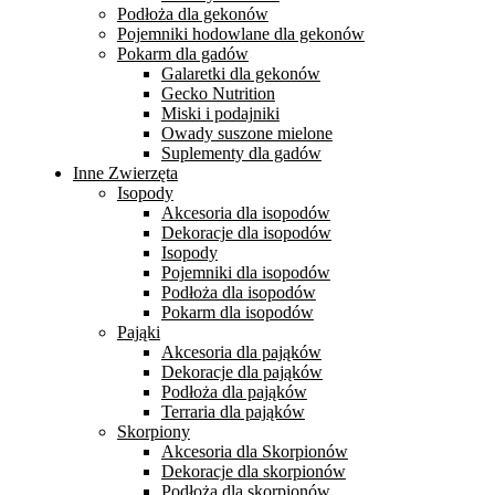
Podłoża dla gekonów
Pojemniki hodowlane dla gekonów
Pokarm dla gadów
Galaretki dla gekonów
Gecko Nutrition
Miski i podajniki
Owady suszone mielone
Suplementy dla gadów
Inne Zwierzęta
Isopody
Akcesoria dla isopodów
Dekoracje dla isopodów
Isopody
Pojemniki dla isopodów
Podłoża dla isopodów
Pokarm dla isopodów
Pająki
Akcesoria dla pająków
Dekoracje dla pająków
Podłoża dla pająków
Terraria dla pająków
Skorpiony
Akcesoria dla Skorpionów
Dekoracje dla skorpionów
Podłoża dla skorpionów