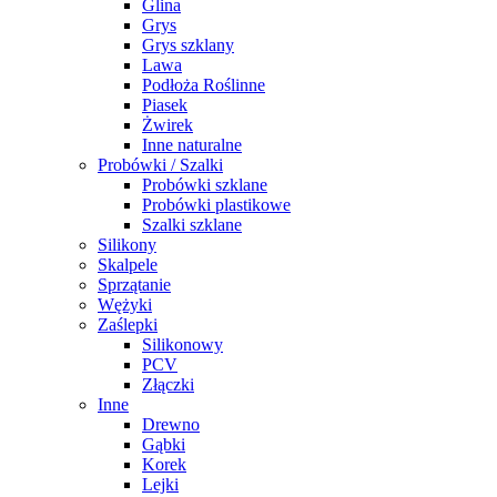
Glina
Grys
Grys szklany
Lawa
Podłoża Roślinne
Piasek
Żwirek
Inne naturalne
Probówki / Szalki
Probówki szklane
Probówki plastikowe
Szalki szklane
Silikony
Skalpele
Sprzątanie
Wężyki
Zaślepki
Silikonowy
PCV
Złączki
Inne
Drewno
Gąbki
Korek
Lejki