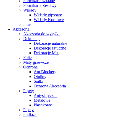
Formikaria szklane
Formikaria Zestawy
Wkłady
Wkłady gipsowe
Wkłady Korkowe
Inne
Akcesoria
Akcesoria do wysyłki
Dekoracje
Dekoracje naturalne
Dekoracje sztuczne
Dekoracje Mix
Folie
Maty grzewcze
Ochrona
Ant Blockery
Otuliny
Siatki
Ochrona Akcesoria
Pęsety
Antystatyczna
Metalowe
Plastikowe
Pipety
Podłoża