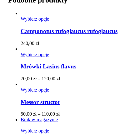
Podobne produkty
Ten
Wybierz opcje
produkt
ma
Camponotus rufoglaucus rufoglaucus
wiele
wariantów.
240,00
zł
Opcje
można
Ten
Wybierz opcje
wybrać
produkt
na
ma
Mrówki Lasius flavus
stronie
wiele
produktu
wariantów.
Zakres
70,00
zł
–
120,00
zł
Opcje
cen:
można
Ten
od
Wybierz opcje
wybrać
produkt
70,00 zł
na
ma
do
Messor structor
stronie
wiele
120,00 zł
produktu
wariantów.
Zakres
50,00
zł
–
110,00
zł
Opcje
cen:
Brak w magazynie
można
od
wybrać
Ten
50,00 zł
Wybierz opcje
na
produkt
do