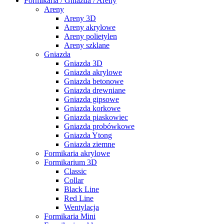
Formikaria / Gniazda / Areny
Areny
Areny 3D
Areny akrylowe
Areny polietylen
Areny szklane
Gniazda
Gniazda 3D
Gniazda akrylowe
Gniazda betonowe
Gniazda drewniane
Gniazda gipsowe
Gniazda korkowe
Gniazda piaskowiec
Gniazda probówkowe
Gniazda Ytong
Gniazda ziemne
Formikaria akrylowe
Formikarium 3D
Classic
Collar
Black Line
Red Line
Wentylacja
Formikaria Mini