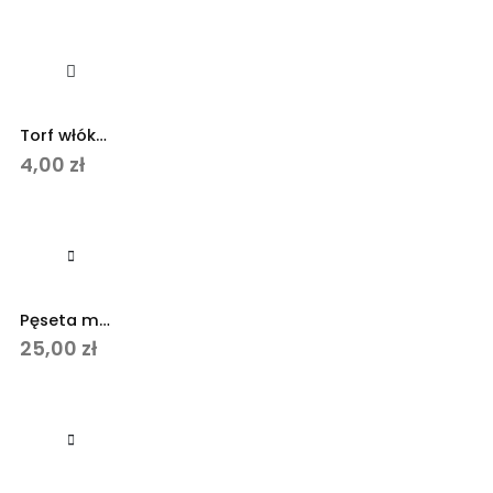
Torf włókno kokosowe krążek 110g
4,00
zł
Ten produkt ma wiele wariantów. Opcje można wybrać na stronie produktu
Pęseta metalowa ze stali nierdzewnej 25 cm
25,00
zł
Ten produkt ma wiele wariantów. Opcje można wybrać na stronie produktu