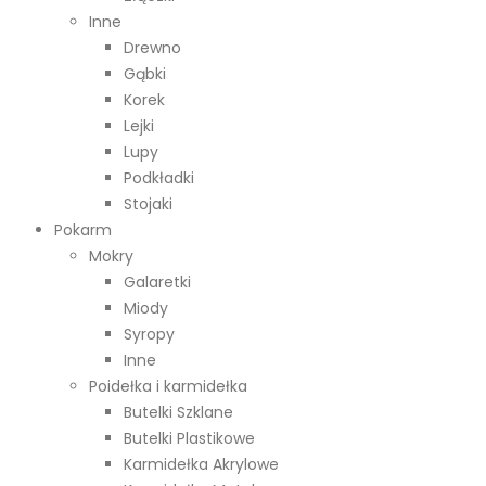
Inne
Drewno
Gąbki
Korek
Lejki
Lupy
Podkładki
Stojaki
Pokarm
Mokry
Galaretki
Miody
Syropy
Inne
Poidełka i karmidełka
Butelki Szklane
Butelki Plastikowe
Karmidełka Akrylowe