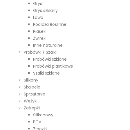
Grys
Grys szklany
Lawa
Podłoża Roślinne
Piasek
Żwirek
Inne naturalne
Probówki / Szalki
Probówki szklane
Probówki plastikowe
Szalki szklane
Silikony
Skalpele
Sprzątanie
Wężyki
Zaślepki
Silikonowy
PCV
Złączki