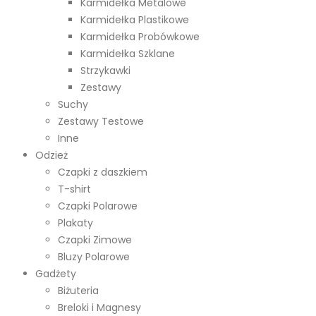
Karmidełka Metalowe
Karmidełka Plastikowe
Karmidełka Probówkowe
Karmidełka Szklane
Strzykawki
Zestawy
Suchy
Zestawy Testowe
Inne
Odzież
Czapki z daszkiem
T-shirt
Czapki Polarowe
Plakaty
Czapki Zimowe
Bluzy Polarowe
Gadżety
Biżuteria
Breloki i Magnesy