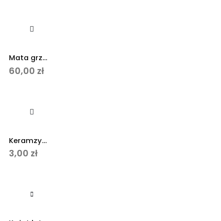
od
5,00 zł
do
9,00 zł
Mata grzewcza 8,5W 18×33 cm do formikarium
60,00
zł
Keramzyt do formikarium. Drenaż podłoża
3,00
zł
Ten produkt ma wiele wariantów. Opcje można wybrać na stronie produktu