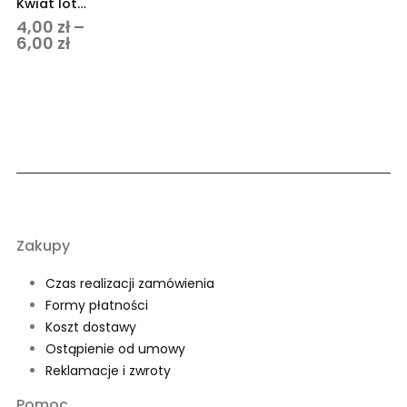
Kwiat lotosu suszony do formikarium
4,00
zł
–
Zakres
6,00
zł
cen:
od
4,00 zł
do
6,00 zł
Zakupy
Czas realizacji zamówienia
Formy płatności
Koszt dostawy
Ostąpienie od umowy
Reklamacje i zwroty
Pomoc