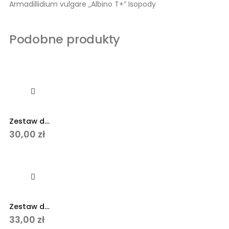
Armadillidium vulgare „Albino T+” Isopody
Podobne produkty
Zestaw do sprzątania formikarium 4-części AH-SP2
30,00
zł
Zestaw do sprzątania formikarium 5-części AH-SP3
33,00
zł