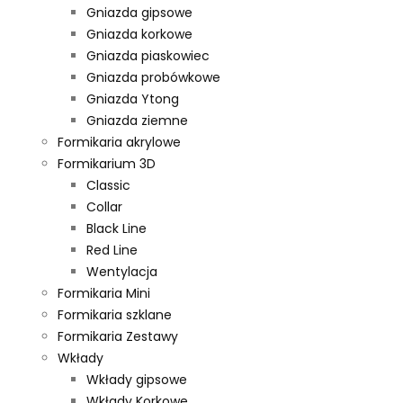
Gniazda gipsowe
Gniazda korkowe
Gniazda piaskowiec
Gniazda probówkowe
Gniazda Ytong
Gniazda ziemne
Formikaria akrylowe
Formikarium 3D
Classic
Collar
Black Line
Red Line
Wentylacja
Formikaria Mini
Formikaria szklane
Formikaria Zestawy
Wkłady
Wkłady gipsowe
Wkłady Korkowe