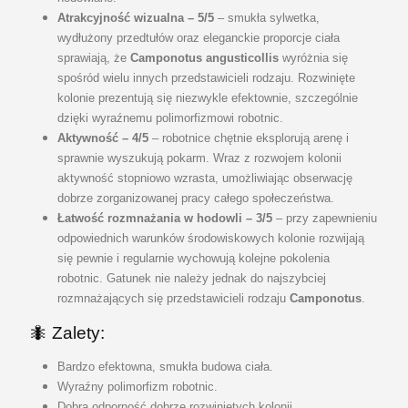
Atrakcyjność wizualna – 5/5
– smukła sylwetka,
wydłużony przedtułów oraz eleganckie proporcje ciała
sprawiają, że
Camponotus angusticollis
wyróżnia się
spośród wielu innych przedstawicieli rodzaju. Rozwinięte
kolonie prezentują się niezwykle efektownie, szczególnie
dzięki wyraźnemu polimorfizmowi robotnic.
Aktywność – 4/5
– robotnice chętnie eksplorują arenę i
sprawnie wyszukują pokarm. Wraz z rozwojem kolonii
aktywność stopniowo wzrasta, umożliwiając obserwację
dobrze zorganizowanej pracy całego społeczeństwa.
Łatwość rozmnażania w hodowli – 3/5
– przy zapewnieniu
odpowiednich warunków środowiskowych kolonie rozwijają
się pewnie i regularnie wychowują kolejne pokolenia
robotnic. Gatunek nie należy jednak do najszybciej
rozmnażających się przedstawicieli rodzaju
Camponotus
.
🐜
Zalety:
Bardzo efektowna, smukła budowa ciała.
Wyraźny polimorfizm robotnic.
Dobra odporność dobrze rozwiniętych kolonii.