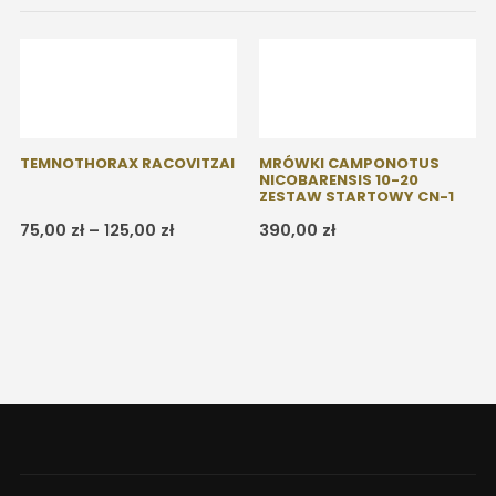
TEMNOTHORAX RACOVITZAI
MRÓWKI CAMPONOTUS
NICOBARENSIS 10-20
ZESTAW STARTOWY CN-1
s
Zakres
75,00
zł
–
125,00
zł
390,00
zł
cen:
od
0 zł
75,00 zł
do
0 zł
125,00 zł