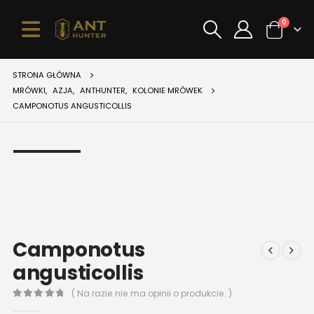
0
STRONA GŁÓWNA
MRÓWKI
,
AZJA
,
ANTHUNTER
,
KOLONIE MRÓWEK
CAMPONOTUS ANGUSTICOLLIS
Camponotus
angusticollis
( Na razie nie ma opinii o produkcie. )
0
z 5