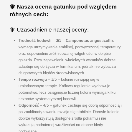
🐜
Nasza ocena gatunku pod względem
różnych cech:
🐜 Uzasadnienie naszej oceny
:
Trudność hodowli – 3/5
–
Camponotus angusticollis
wymaga utrzymywania stabilnej, podwyższonej temperatury
oraz odpowiednio zróżnicowanej wilgotności w obrębie
gniazda. Przy zapewnieniu właściwych warunków dobrze
adaptuje się do życia w formikarium, jednak nie wybacza
długotrwałych błędów środowiskowych.
Tempo rozwoju – 3/5
– kolonie rozwijają się w
umiarkowanym tempie. Królowa regularnie wychowuje
potomstwo, lecz osiągnięcie licznej kolonii wymaga kilku
sezonów systematycznej hodowli.
Odporność – 4/5
– gatunek cechuje się dobrą odpornością i
po zaaklimatyzowaniu rozwija się stabilnie. Dorosłe kolonie
dobrze wykorzystują dostępne źródła pokarmu i nie
wykazują nadmiernej wrażliwości na drobne błędy
hodowlane.