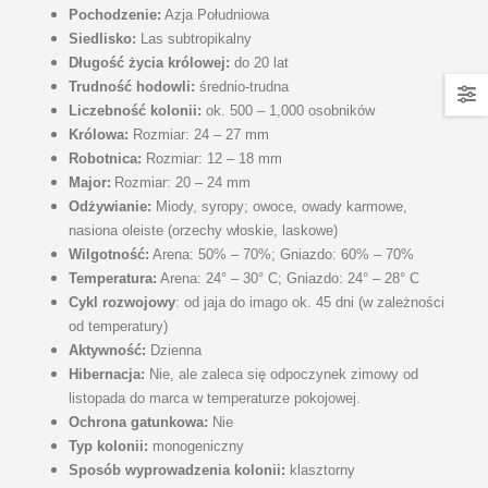
Pochodzenie:
Azja Południowa
Siedlisko:
Las subtropikalny
Długość życia królowej:
do 20 lat
Trudność hodowli:
średnio-trudna
Liczebność kolonii:
ok. 500 – 1,000 osobników
Królowa:
Rozmiar: 24 – 27 mm
Robotnica:
Rozmiar: 12 – 18 mm
Major:
Rozmiar: 20 – 24 mm
Odżywianie:
Miody, syropy; owoce, owady karmowe,
nasiona oleiste (orzechy włoskie, laskowe)
Wilgotność:
Arena: 50% – 70%; Gniazdo: 60% – 70%
Temperatura:
Arena: 24° – 30° C; Gniazdo: 24° – 28° C
Cykl rozwojowy
: od jaja do imago ok. 45 dni (w zależności
od temperatury)
Aktywność:
Dzienna
Hibernacja:
Nie, ale zaleca się odpoczynek zimowy od
listopada do marca w temperaturze pokojowej.
Ochrona gatunkowa:
Nie
Typ kolonii:
monogeniczny
Sposób wyprowadzenia kolonii:
klasztorny