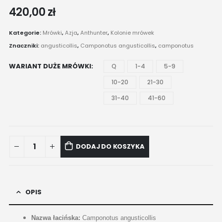
420,00
zł
Kategorie:
Mrówki
,
Azja
,
Anthunter
,
Kolonie mrówek
Znaczniki:
angusticollis
,
Camponotus angusticollis
,
camponotus
WARIANT DUŻE MRÓWKI
Q
1-4
5-9
10-20
21-30
31-40
41-60
DODAJ DO KOSZYKA
OPIS
Nazwa łacińska:
Camponotus angusticollis