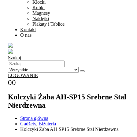
Klocki
Kubki
Magnesy
Naklejki
Plakaty i Tablice
Kontakt
O nas
Szukaj
LOGOWANIE
0
0
Kolczyki Żaba AH-SP15 Srebrne Stal
Nierdzewna
Strona główna
Gadżety
,
Biżuteria
Kolczyki Żaba AH-SP15 Srebrne Stal Nierdzewna