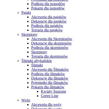
Podłoża dla isopodów
Pokarm dla isopodów
Pająki
Akcesoria dla pająków
Dekoracje dla pająków
Podłoża dla pająków
Terraria dla pająków
Skorpiony
Akcesoria dla Skorpionów
Dekoracje dla skorpionów
Podłoża dla skorpionów
Skorpiony
Terraria dla skorpionów
Ślimaki afrykańskie
Ślimaki
Akcesoria dla Ślimaków
Podłoża dla ślimaków
Dekoracje dla ślimaków
Pojemniki dla ślimaków
Pokarm dla ślimaków
Kwiaty Suszone
Green Line
Węże
Akcesoria dla węży
Dekoracje dla węży