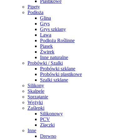
Plastikowe
Pipety
Podłoża
Glina
Grys
Grys szklany
Lawa
Podłoża Roślinne
Piasek
Żwirek
Inne naturalne
Probówki / Szalki
Probówki szklane
Probówki plastikowe
Szalki szklane
Silikony
Skalpele
Sprzątanie
Wężyki
Zaślepki
Silikonowy
PCV
Złączki
Inne
Drewno