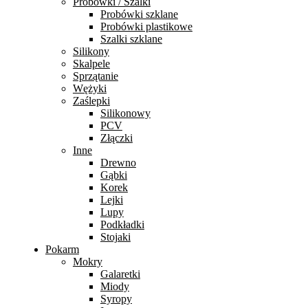
Probówki / Szalki
Probówki szklane
Probówki plastikowe
Szalki szklane
Silikony
Skalpele
Sprzątanie
Wężyki
Zaślepki
Silikonowy
PCV
Złączki
Inne
Drewno
Gąbki
Korek
Lejki
Lupy
Podkładki
Stojaki
Pokarm
Mokry
Galaretki
Miody
Syropy