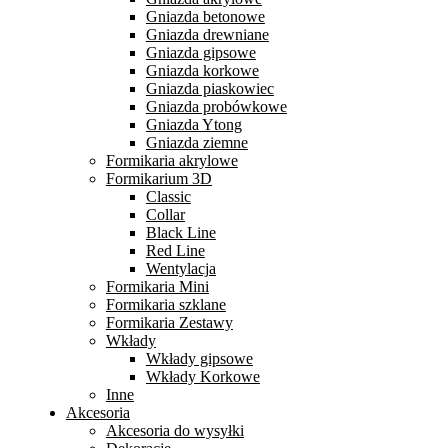
Gniazda betonowe
Gniazda drewniane
Gniazda gipsowe
Gniazda korkowe
Gniazda piaskowiec
Gniazda probówkowe
Gniazda Ytong
Gniazda ziemne
Formikaria akrylowe
Formikarium 3D
Classic
Collar
Black Line
Red Line
Wentylacja
Formikaria Mini
Formikaria szklane
Formikaria Zestawy
Wkłady
Wkłady gipsowe
Wkłady Korkowe
Inne
Akcesoria
Akcesoria do wysyłki