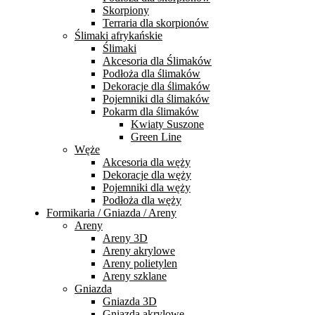
Skorpiony
Terraria dla skorpionów
Ślimaki afrykańskie
Ślimaki
Akcesoria dla Ślimaków
Podłoża dla ślimaków
Dekoracje dla ślimaków
Pojemniki dla ślimaków
Pokarm dla ślimaków
Kwiaty Suszone
Green Line
Węże
Akcesoria dla węży
Dekoracje dla węży
Pojemniki dla węży
Podłoża dla węży
Formikaria / Gniazda / Areny
Areny
Areny 3D
Areny akrylowe
Areny polietylen
Areny szklane
Gniazda
Gniazda 3D
Gniazda akrylowe