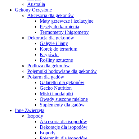
Australia
Gekony Orzęsione
Akcesoria dla gekonów
Maty grzewcze i izolacyjne
Pęsety do karmienia
Termometry i higrometry
Dekoracja dla gekonów
Gałęzie i liany
Korek do terrarium
Kryjówki
Rośliny sztuczne
Podłoża dla gekonów
Pojemniki hodowlane dla gekonów
Pokarm dla gadów
Galaretki dla gekonów
Gecko Nutrition
Miski i podajniki
Owady suszone mielone
Suplementy dla gadów
Inne Zwierzęta
Isopody
Akcesoria dla isopodów
Dekoracje dla isopodów
Isopody
Pojemniki dla isopodów