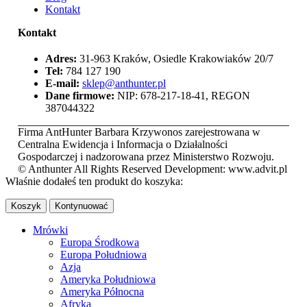
Kontakt
Kontakt
Adres:
31-963 Kraków, Osiedle Krakowiaków 20/7
Tel:
784 127 190
E-mail:
sklep@anthunter.pl
Dane firmowe:
NIP: 678-217-18-41, REGON
387044322
Firma AntHunter Barbara Krzywonos zarejestrowana w
Centralna Ewidencja i Informacja o Działalności
Gospodarczej i nadzorowana przez Ministerstwo Rozwoju.
© Anthunter All Rights Reserved Development: www.advit.pl
Właśnie dodałeś ten produkt do koszyka:
Koszyk
Kontynuować
Mrówki
Europa Środkowa
Europa Południowa
Azja
Ameryka Południowa
Ameryka Północna
Afryka