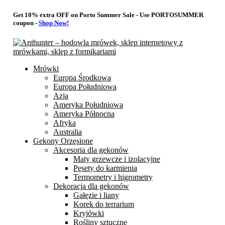
Get 10% extra OFF on Porto Summer Sale - Use
PORTOSUMMER
coupon -
Shop Now!
Mrówki
Europa Środkowa
Europa Południowa
Azja
Ameryka Południowa
Ameryka Północna
Afryka
Australia
Gekony Orzęsione
Akcesoria dla gekonów
Maty grzewcze i izolacyjne
Pęsety do karmienia
Termometry i higrometry
Dekoracja dla gekonów
Gałęzie i liany
Korek do terrarium
Kryjówki
Rośliny sztuczne