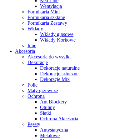
Red Line
Wentylacja
Formikaria Mini
Formikaria szklane
Formikaria Zestawy
Wkłady
Wkłady gipsowe
Wkłady Korkowe
Inne
Akcesoria
Akcesoria do wysyłki
Dekoracje
Dekoracje naturalne
Dekoracje sztuczne
Dekoracje Mix
Folie
Maty grzewcze
Ochrona
Ant Blockery
Otuliny
Siatki
Ochrona Akcesoria
Pęsety
Antystatyczna
Metalowe