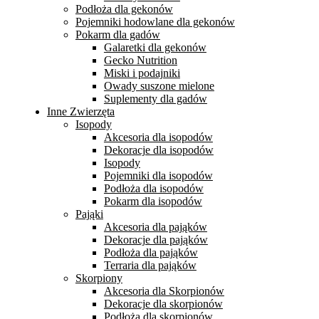
Podłoża dla gekonów
Pojemniki hodowlane dla gekonów
Pokarm dla gadów
Galaretki dla gekonów
Gecko Nutrition
Miski i podajniki
Owady suszone mielone
Suplementy dla gadów
Inne Zwierzęta
Isopody
Akcesoria dla isopodów
Dekoracje dla isopodów
Isopody
Pojemniki dla isopodów
Podłoża dla isopodów
Pokarm dla isopodów
Pająki
Akcesoria dla pająków
Dekoracje dla pająków
Podłoża dla pająków
Terraria dla pająków
Skorpiony
Akcesoria dla Skorpionów
Dekoracje dla skorpionów
Podłoża dla skorpionów