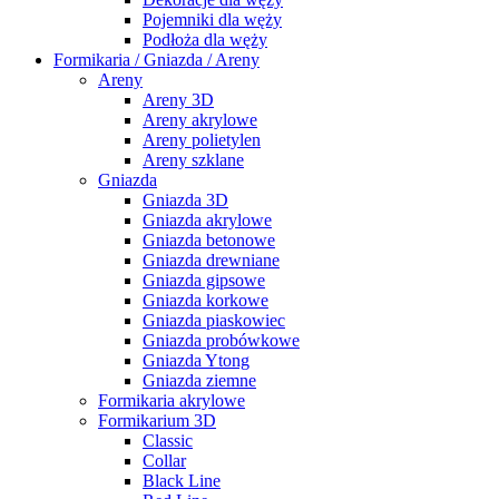
Pojemniki dla węży
Podłoża dla węży
Formikaria / Gniazda / Areny
Areny
Areny 3D
Areny akrylowe
Areny polietylen
Areny szklane
Gniazda
Gniazda 3D
Gniazda akrylowe
Gniazda betonowe
Gniazda drewniane
Gniazda gipsowe
Gniazda korkowe
Gniazda piaskowiec
Gniazda probówkowe
Gniazda Ytong
Gniazda ziemne
Formikaria akrylowe
Formikarium 3D
Classic
Collar
Black Line