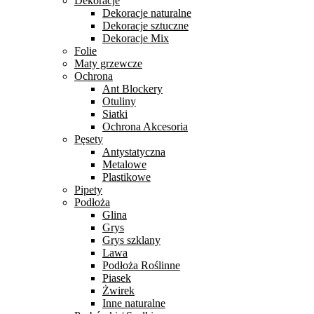
Dekoracje
Dekoracje naturalne
Dekoracje sztuczne
Dekoracje Mix
Folie
Maty grzewcze
Ochrona
Ant Blockery
Otuliny
Siatki
Ochrona Akcesoria
Pęsety
Antystatyczna
Metalowe
Plastikowe
Pipety
Podłoża
Glina
Grys
Grys szklany
Lawa
Podłoża Roślinne
Piasek
Żwirek
Inne naturalne