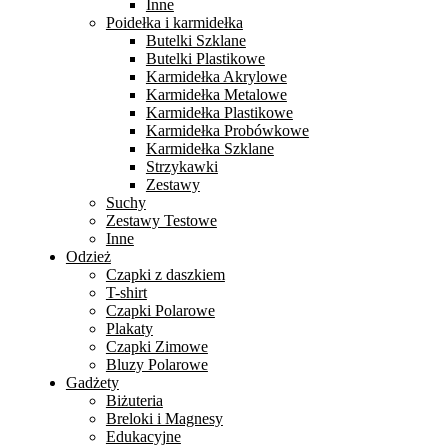
Inne
Poidełka i karmidełka
Butelki Szklane
Butelki Plastikowe
Karmidełka Akrylowe
Karmidełka Metalowe
Karmidełka Plastikowe
Karmidełka Probówkowe
Karmidełka Szklane
Strzykawki
Zestawy
Suchy
Zestawy Testowe
Inne
Odzież
Czapki z daszkiem
T-shirt
Czapki Polarowe
Plakaty
Czapki Zimowe
Bluzy Polarowe
Gadżety
Biżuteria
Breloki i Magnesy
Edukacyjne