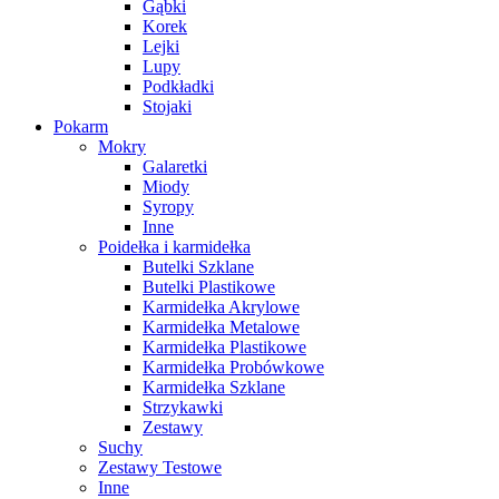
Gąbki
Korek
Lejki
Lupy
Podkładki
Stojaki
Pokarm
Mokry
Galaretki
Miody
Syropy
Inne
Poidełka i karmidełka
Butelki Szklane
Butelki Plastikowe
Karmidełka Akrylowe
Karmidełka Metalowe
Karmidełka Plastikowe
Karmidełka Probówkowe
Karmidełka Szklane
Strzykawki
Zestawy
Suchy
Zestawy Testowe
Inne