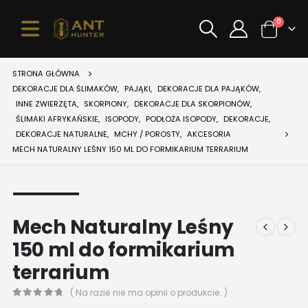
0
STRONA GŁÓWNA
DEKORACJE DLA ŚLIMAKÓW
,
PAJĄKI
,
DEKORACJE DLA PAJĄKÓW
,
INNE ZWIERZĘTA
,
SKORPIONY
,
DEKORACJE DLA SKORPIONÓW
,
ŚLIMAKI AFRYKAŃSKIE
,
ISOPODY
,
PODŁOŻA ISOPODY
,
DEKORACJE
,
DEKORACJE NATURALNE
,
MCHY / POROSTY
,
AKCESORIA
MECH NATURALNY LEŚNY 150 ML DO FORMIKARIUM TERRARIUM
Mech Naturalny Leśny
150 ml do formikarium
terrarium
( Na razie nie ma opinii o produkcie. )
0
z 5