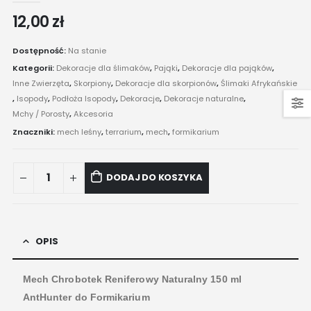
12,00
zł
Dostępność:
Na stanie
Kategorii:
Dekoracje dla ślimaków
,
Pająki
,
Dekoracje dla pająków
,
Inne Zwierzęta
,
Skorpiony
,
Dekoracje dla skorpionów
,
Ślimaki Afrykańskie
,
Isopody
,
Podłoża Isopody
,
Dekoracje
,
Dekoracje naturalne
,
Mchy / Porosty
,
Akcesoria
Znaczniki:
mech leśny
,
terrarium
,
mech
,
formikarium
DODAJ DO KOSZYKA
OPIS
Mech Chrobotek Reniferowy Naturalny 150 ml
AntHunter do Formikarium