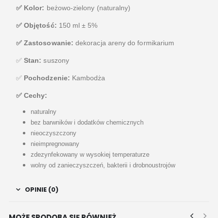
✅ Kolor:
beżowo-zielony (naturalny)
✅ Objętość:
150 ml ± 5%
✅ Zastosowanie:
dekoracja areny do formikarium
✅
Stan:
suszony
✅
Pochodzenie:
Kambodża
✅ Cechy:
naturalny
bez barwników i dodatków chemicznych
nieoczyszczony
nieimpregnowany
zdezynfekowany w wysokiej temperaturze
wolny od zanieczyszczeń, bakterii i drobnoustrojów
OPINIE (0)
MOŻE SPODOBA SIĘ RÓWNIEŻ…