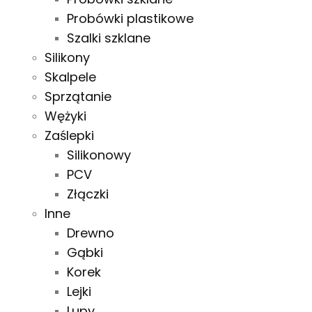
Probówki plastikowe
Szalki szklane
Silikony
Skalpele
Sprzątanie
Wężyki
Zaślepki
Silikonowy
PCV
Złączki
Inne
Drewno
Gąbki
Korek
Lejki
Lupy