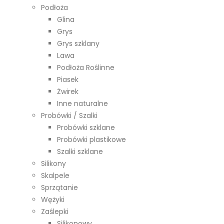
Podłoża
Glina
Grys
Grys szklany
Lawa
Podłoża Roślinne
Piasek
Żwirek
Inne naturalne
Probówki / Szalki
Probówki szklane
Probówki plastikowe
Szalki szklane
Silikony
Skalpele
Sprzątanie
Wężyki
Zaślepki
Silikonowy