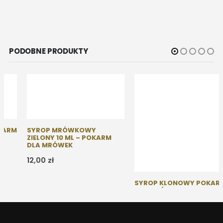
PODOBNE PRODUKTY
SYROP MRÓWKOWY
SYROP KLONOWY POKARM
ZIELONY 10 ML – POKARM
DLA MRÓWEK
DLA MRÓWEK
Zakres
12,00
zł
7,00
zł
–
12,00
zł
cen:
od
7,00 zł
do
12,00 zł