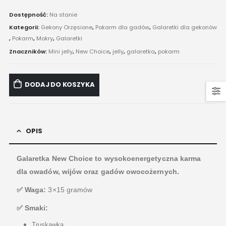
Dostępność:
Na stanie
Kategorii:
Gekony Orzęsione
,
Pokarm dla gadów
,
Galaretki dla gekonów
,
Pokarm
,
Mokry
,
Galaretki
Znaczników:
Mini jelly
,
New Choice
,
jelly
,
galaretka
,
pokarm
DODAJ DO KOSZYKA
OPIS
Galaretka New Choice to wysokoenergetyczna karma
dla owadów, wijów oraz gadów owocożernych.
✅ Waga:
3×15 gramów
✅ Smaki:
Truskawka