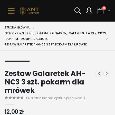
0
STRONA GŁÓWNA
GEKONY ORZĘSIONE
,
POKARM DLA GADÓW
,
GALARETKI DLA GEKONÓW
,
POKARM
,
MOKRY
,
GALARETKI
ZESTAW GALARETEK AH-NC3 3 SZT. POKARM DLA MRÓWEK
Zestaw Galaretek AH-
NC3 3 szt. pokarm dla
mrówek
( Na razie nie ma opinii o produkcie. )
0
z 5
12,00
zł