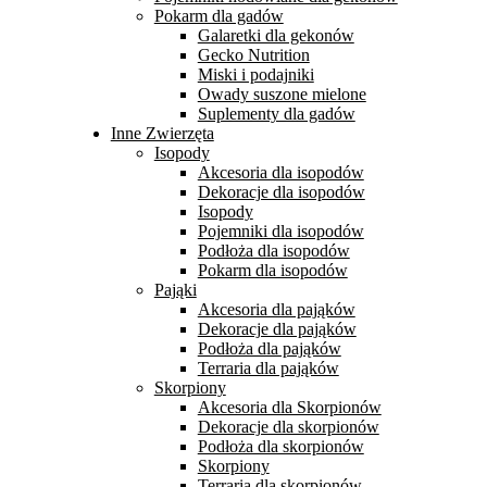
Pokarm dla gadów
Galaretki dla gekonów
Gecko Nutrition
Miski i podajniki
Owady suszone mielone
Suplementy dla gadów
Inne Zwierzęta
Isopody
Akcesoria dla isopodów
Dekoracje dla isopodów
Isopody
Pojemniki dla isopodów
Podłoża dla isopodów
Pokarm dla isopodów
Pająki
Akcesoria dla pająków
Dekoracje dla pająków
Podłoża dla pająków
Terraria dla pająków
Skorpiony
Akcesoria dla Skorpionów
Dekoracje dla skorpionów
Podłoża dla skorpionów
Skorpiony
Terraria dla skorpionów