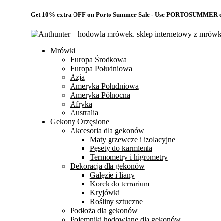
Get 10% extra OFF on Porto Summer Sale - Use
PORTOSUMMER
c
Mrówki
Europa Środkowa
Europa Południowa
Azja
Ameryka Południowa
Ameryka Północna
Afryka
Australia
Gekony Orzęsione
Akcesoria dla gekonów
Maty grzewcze i izolacyjne
Pęsety do karmienia
Termometry i higrometry
Dekoracja dla gekonów
Gałęzie i liany
Korek do terrarium
Kryjówki
Rośliny sztuczne
Podłoża dla gekonów
Pojemniki hodowlane dla gekonów