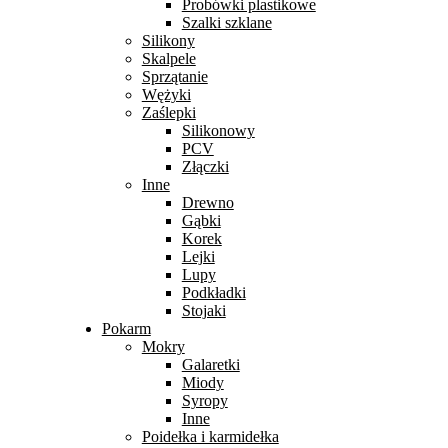
Probówki plastikowe
Szalki szklane
Silikony
Skalpele
Sprzątanie
Wężyki
Zaślepki
Silikonowy
PCV
Złączki
Inne
Drewno
Gąbki
Korek
Lejki
Lupy
Podkładki
Stojaki
Pokarm
Mokry
Galaretki
Miody
Syropy
Inne
Poidełka i karmidełka