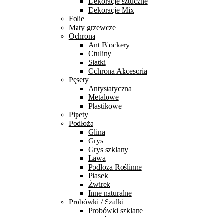
Dekoracje sztuczne
Dekoracje Mix
Folie
Maty grzewcze
Ochrona
Ant Blockery
Otuliny
Siatki
Ochrona Akcesoria
Pęsety
Antystatyczna
Metalowe
Plastikowe
Pipety
Podłoża
Glina
Grys
Grys szklany
Lawa
Podłoża Roślinne
Piasek
Żwirek
Inne naturalne
Probówki / Szalki
Probówki szklane