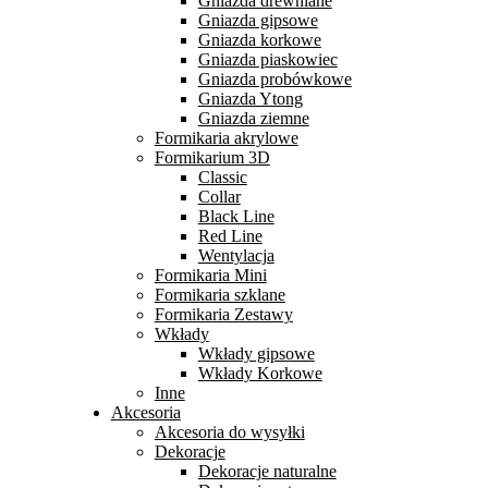
Gniazda drewniane
Gniazda gipsowe
Gniazda korkowe
Gniazda piaskowiec
Gniazda probówkowe
Gniazda Ytong
Gniazda ziemne
Formikaria akrylowe
Formikarium 3D
Classic
Collar
Black Line
Red Line
Wentylacja
Formikaria Mini
Formikaria szklane
Formikaria Zestawy
Wkłady
Wkłady gipsowe
Wkłady Korkowe
Inne
Akcesoria
Akcesoria do wysyłki
Dekoracje
Dekoracje naturalne