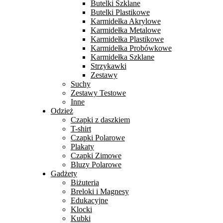
Butelki Szklane
Butelki Plastikowe
Karmidełka Akrylowe
Karmidełka Metalowe
Karmidełka Plastikowe
Karmidełka Probówkowe
Karmidełka Szklane
Strzykawki
Zestawy
Suchy
Zestawy Testowe
Inne
Odzież
Czapki z daszkiem
T-shirt
Czapki Polarowe
Plakaty
Czapki Zimowe
Bluzy Polarowe
Gadżety
Biżuteria
Breloki i Magnesy
Edukacyjne
Klocki
Kubki