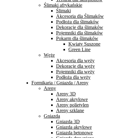
Ślimaki afrykańskie
Ślimaki
Akcesoria dla Ślimaków
Podłoża dla ślimaków
Dekoracje dla ślimaków
Pojemniki dla ślimaków
Pokarm dla ślimaków
Kwiaty Suszone
Green Line
Węże
Akcesoria dla węży
Dekoracje dla węży
Pojemniki dla węży
Podłoża dla węży
Formikaria / Gniazda / Areny
Areny
Areny 3D
Areny akrylowe
Areny polietylen
Areny szklane
Gniazda
Gniazda 3D
Gniazda akrylowe
Gniazda betonowe