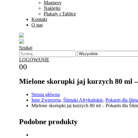
Magnesy
Naklejki
Plakaty i Tablice
Kontakt
O nas
Szukaj
LOGOWANIE
0
0
Mielone skorupki jaj kurzych 80 ml
Strona główna
Inne Zwierzęta
,
Ślimaki Afrykańskie
,
Pokarm dla śli
Mielone skorupki jaj kurzych 80 ml – Pokarm dla Śl
Podobne produkty